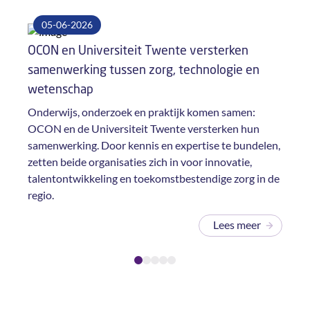
05-06-2026
07
OCON en Universiteit Twente versterken
OCON
samenwerking tussen zorg, technologie en
werk
wetenschap
Slimm
dagel
Onderwijs, onderzoek en praktijk komen samen:
om hi
OCON en de Universiteit Twente versterken hun
april
samenwerking. Door kennis en expertise te bundelen,
organi
zetten beide organisaties zich in voor innovatie,
talentontwikkeling en toekomstbestendige zorg in de
regio.
Lees meer