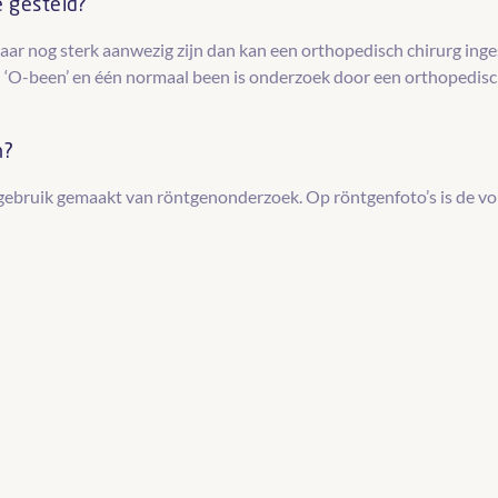
e gesteld?
ar nog sterk aanwezig zijn dan kan een orthopedisch chirurg in
 ‘O-been’ en één normaal been is onderzoek door een orthopedisch
n?
ruik gemaakt van röntgenonderzoek. Op röntgenfoto’s is de vorm