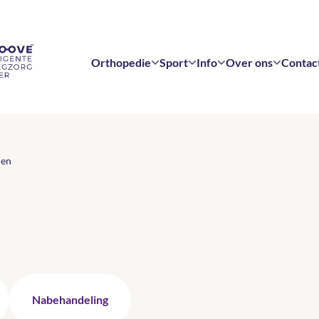
Orthopedie
Sport
Info
Over ons
Contac
nen
Nabehandeling