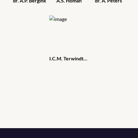
dr. A.P. Bergink
A.S. Homan
dr. A. Peters
I.C.M. Terwindt-van Eekeren