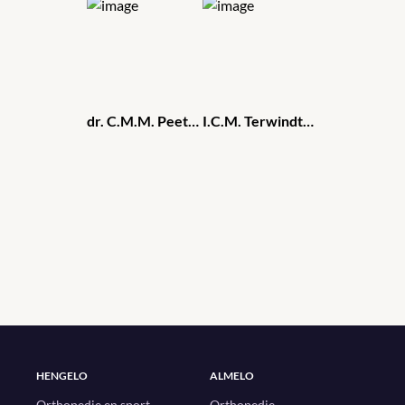
dr. C.M.M. Peeters
I.C.M. Terwindt-van Eekeren
HENGELO
ALMELO
Orthopedie en sport
Orthopedie