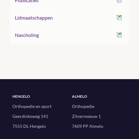
Publicaties
Lidmaatschappen
Nascholing
HENGELO
ALMELO
Orthopedie en sport
Orthopedie
Geerdinksweg 141
Zilvermeeuw 1
7555 DL Hengelo
7609 PP Almelo